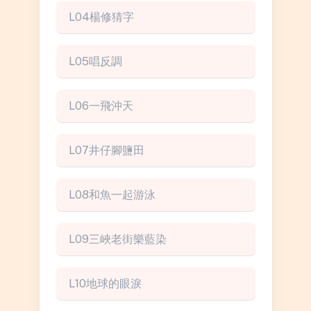
L04楊修猜字
L05唱反調
L06一飛沖天
L07井仔腳鹽田
L08和魚一起游泳
L09三峽老街樂藍染
L10地球的眼淚