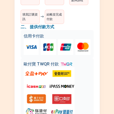
選擇課程
填寫訂購資
結帳並完成
arrow_right_alt
訊
付款
二、 提供付款方式
信用卡付款
歐付寶 TWQR 付款